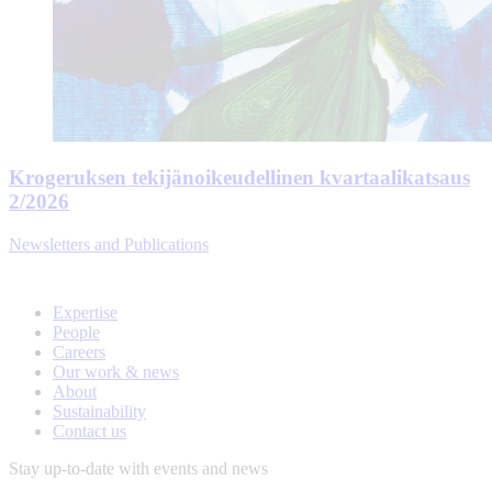
Krogeruksen tekijänoikeudellinen kvartaalikatsaus
2/2026
Newsletters and Publications
Expertise
People
Careers
Our work & news
About
Sustainability
Contact us
Stay up-to-date with events and news