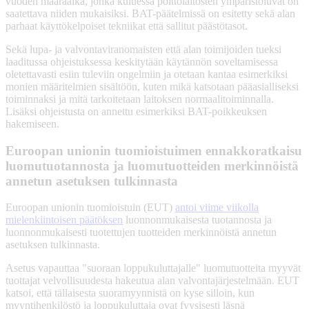
vuoden määräaika, jonka kuluessa polttolaitosten ympäristöluvat on
saatettava niiden mukaisiksi. BAT-päätelmissä on esitetty sekä alan
parhaat käyttökelpoiset tekniikat että sallitut päästötasot.
Sekä lupa- ja valvontaviranomaisten että alan toimijoiden tueksi
laaditussa ohjeistuksessa keskitytään käytännön soveltamisessa
oletettavasti esiin tuleviin ongelmiin ja otetaan kantaa esimerkiksi
monien määritelmien sisältöön, kuten mikä katsotaan pääasialliseksi
toiminnaksi ja mitä tarkoitetaan laitoksen normaalitoiminnalla.
Lisäksi ohjeistusta on annettu esimerkiksi BAT-poikkeuksen
hakemiseen.
Euroopan unionin tuomioistuimen ennakkoratkaisu
luomutuotannosta ja luomutuotteiden merkinnöistä
annetun asetuksen tulkinnasta
Euroopan unionin tuomioistuin (EUT)
antoi viime viikolla
mielenkiintoisen päätöksen
luonnonmukaisesta tuotannosta ja
luonnonmukaisesti tuotettujen tuotteiden merkinnöistä annetun
asetuksen tulkinnasta.
Asetus vapauttaa "suoraan loppukuluttajalle" luomutuotteita myyvät
tuottajat velvollisuudesta hakeutua alan valvontajärjestelmään. EUT
katsoi, että tällaisesta suoramyynnistä on kyse silloin, kun
myyntihenkilöstö ja loppukuluttaja ovat fyysisesti läsnä