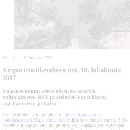
Article
—
18 October 2017
Ympäristöoikeudessa nyt, 18. lokakuuta
2017
Ympäristöministeriön ohjeistus suurten
polttolaitosten BAT-päätelmien kansallisesta
soveltamisesta julkaistu
Ympäristöministeriö on julkaissut
ohjeistuksen suurten
polttolaitosten BAT-päätelmien
kansallista soveltamista varten. BAT-
päätelmät julkaistiin elokuun puolivälissä, ja tästä käynnistyi neljän