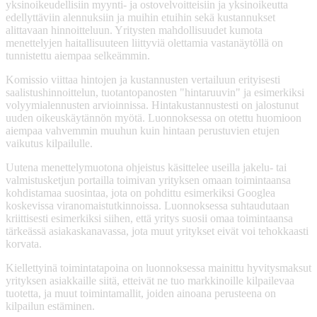
yksinoikeudellisiin myynti- ja ostovelvoitteisiin ja yksinoikeutta
edellyttäviin alennuksiin ja muihin etuihin sekä kustannukset
alittavaan hinnoitteluun. Yritysten mahdollisuudet kumota
menettelyjen haitallisuuteen liittyviä olettamia vastanäytöllä on
tunnistettu aiempaa selkeämmin.
Komissio viittaa hintojen ja kustannusten vertailuun erityisesti
saalistushinnoittelun, tuotantopanosten "hintaruuvin" ja esimerkiksi
volyymialennusten arvioinnissa. Hintakustannustesti on jalostunut
uuden oikeuskäytännön myötä. Luonnoksessa on otettu huomioon
aiempaa vahvemmin muuhun kuin hintaan perustuvien etujen
vaikutus kilpailulle.
Uutena menettelymuotona ohjeistus käsittelee useilla jakelu- tai
valmistusketjun portailla toimivan yrityksen omaan toimintaansa
kohdistamaa suosintaa, jota on pohdittu esimerkiksi Googlea
koskevissa viranomaistutkinnoissa. Luonnoksessa suhtaudutaan
kriittisesti esimerkiksi siihen, että yritys suosii omaa toimintaansa
tärkeässä asiakaskanavassa, jota muut yritykset eivät voi tehokkaasti
korvata.
Kiellettyinä toimintatapoina on luonnoksessa mainittu hyvitysmaksut
yrityksen asiakkaille siitä, etteivät ne tuo markkinoille kilpailevaa
tuotetta, ja muut toimintamallit, joiden ainoana perusteena on
kilpailun estäminen.