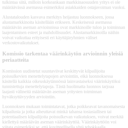
tulkintaa siitä, milloin korkeankaan markkinaosuuden yritys ei ole
määräävässä asemassa esimerkiksi asiakkaiden ostajavoiman vuoksi.
Alustatalouden kasvava merkitys heijastuu luonnokseen, jossa
alustamarkkinoita käsitellään erikseen. Keskeisessä asemassa
määräävän aseman arvioinnissa ovat markkinoille tulon ja toiminnan
laajentamisen esteet ja mahdollisuudet. Alustamarkkinoilla näihin
voivat vaikuttaa erityisesti eri käyttäjäryhmien väliset
verkostovaikutukset.
Komissio tarkentaa väärinkäytön arvioinnin yleisiä
periaatteita
Komission uudistetut suuntaviivat keskittyvät kilpailijoita
poissulkevien menettelytapojen arviointiin, eikä luonnoksessa
käsitellä kaikkia oikeuskäytännössä lainvastaiseksi väärinkäytöksi
tunnistettuja menettelytapoja. Tästä huolimatta luonnos tarjoaa
laajasti välineitä määräävän aseman yritysten toiminnan
hyväksyttävyyden arviointiin.
Luonnoksen mukaan toimintatavat, jotka poikkeavat tavanomaisesta
kilpailusta ja jotka aiheuttavat minkä tahansa tosiasiallisen tai
potentiaalisen kilpailijoita poissulkevan vaikutuksen, voivat merkitä
kiellettyä määräävän aseman väärinkäyttöä. Väärinkäyttöön voi
viitata esimerkiksi se, että kuvitteellisella yhtä tehokkaalla