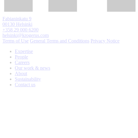
Fabianinkatu 9
00130 Helsinki
+358 29 000 6200
helsinki@krogerus.com
Terms of Use
General Terms and Conditions
Privacy Notice
Expertise
People
Careers
Our work & news
About
Sustainability
Contact us