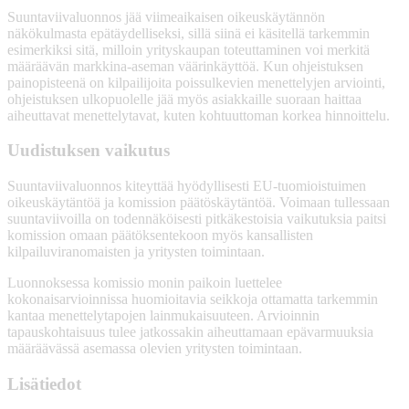
Suuntaviivaluonnos jää viimeaikaisen oikeuskäytännön
näkökulmasta epätäydelliseksi, sillä siinä ei käsitellä tarkemmin
esimerkiksi sitä, milloin yrityskaupan toteuttaminen voi merkitä
määräävän markkina-aseman väärinkäyttöä. Kun ohjeistuksen
painopisteenä on kilpailijoita poissulkevien menettelyjen arviointi,
ohjeistuksen ulkopuolelle jää myös asiakkaille suoraan haittaa
aiheuttavat menettelytavat, kuten kohtuuttoman korkea hinnoittelu.
Uudistuksen vaikutus
Suuntaviivaluonnos kiteyttää hyödyllisesti EU-tuomioistuimen
oikeuskäytäntöä ja komission päätöskäytäntöä. Voimaan tullessaan
suuntaviivoilla on todennäköisesti pitkäkestoisia vaikutuksia paitsi
komission omaan päätöksentekoon myös kansallisten
kilpailuviranomaisten ja yritysten toimintaan.
Luonnoksessa komissio monin paikoin luettelee
kokonaisarvioinnissa huomioitavia seikkoja ottamatta tarkemmin
kantaa menettelytapojen lainmukaisuuteen. Arvioinnin
tapauskohtaisuus tulee jatkossakin aiheuttamaan epävarmuuksia
määräävässä asemassa olevien yritysten toimintaan.
Lisätiedot