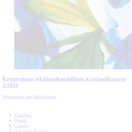
Krogeruksen tekijänoikeudellinen kvartaalikatsaus
2/2026
Newsletters and Publications
Expertise
People
Careers
Our work & news