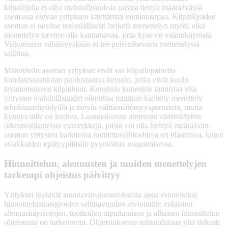
kilpailijalla ei olisi mahdollisuuksia toistaa tiettyä määräävässä
asemassa olevan yrityksen käyttämää toimintatapaa. Kilpailijoiden
aseman ei tarvitse tosiasiallisesti heiketä menettelyn myötä eikä
menettelyn tarvitse olla kannattavaa, jotta kyse on väärinkäytöstä.
Vaikutusten vähäisyyskään ei tee poissulkevasta menettelystä
sallittua.
Määräävän aseman yritykset eivät saa kilpailupainetta
kohdatessaankaan puolustautua keinoin, jotka eivät kuulu
tavanomaiseen kilpailuun. Komissio kuitenkin tunnistaa yhä
yritysten mahdollisuudet oikeuttaa muutoin kielletty menettely
tehokkuushyödyillä ja tietyin välttämättömyysperustein, mutta
kynnys tälle on korkea. Luonnoksessa annetaan väärinkäytön
oikeutustilanteista esimerkkejä, joista voi olla hyötyä määräävän
aseman yritysten harkitessa toimintavaihtoehtoja eri tilanteissa, kuten
asiakkaiden epätyypillisiin pyyntöihin reagoimisessa.
Hinnoittelun, alennusten ja muiden menettelyjen
tarkempi ohjeistus päivittyy
Yritykset löytävät suuntaviivaluonnoksesta apua esimerkiksi
hinnoittelustrategioiden sallittavuuden arviointiin: erilaisten
alennuskäytäntöjen, tuotteiden niputtamisen ja alhaisen hinnoittelun
ohjeistusta on tarkennettu. Ohjeistuksessa suhtaudutaan yhä tiukasti