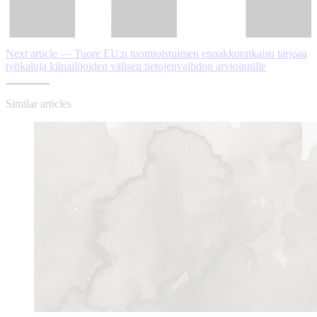
Next article — Tuore EU:n tuomioistuimen ennakkoratkaisu tarjoaa
työkaluja kilpailijoiden välisen tietojenvaihdon arvioinnille
Similar articles