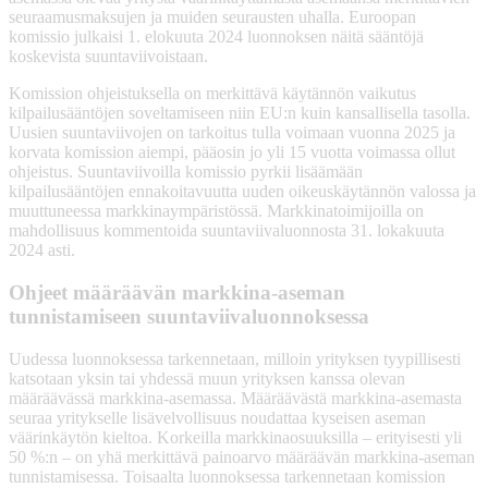
seuraamusmaksujen ja muiden seurausten uhalla. Euroopan
komissio julkaisi 1. elokuuta 2024 luonnoksen näitä sääntöjä
koskevista suuntaviivoistaan.
Komission ohjeistuksella on merkittävä käytännön vaikutus
kilpailusääntöjen soveltamiseen niin EU:n kuin kansallisella tasolla.
Uusien suuntaviivojen on tarkoitus tulla voimaan vuonna 2025 ja
korvata komission aiempi, pääosin jo yli 15 vuotta voimassa ollut
ohjeistus. Suuntaviivoilla komissio pyrkii lisäämään
kilpailusääntöjen ennakoitavuutta uuden oikeuskäytännön valossa ja
muuttuneessa markkinaympäristössä. Markkinatoimijoilla on
mahdollisuus kommentoida suuntaviivaluonnosta 31. lokakuuta
2024 asti.
Ohjeet määräävän markkina-aseman
tunnistamiseen suuntaviivaluonnoksessa
Uudessa luonnoksessa tarkennetaan, milloin yrityksen tyypillisesti
katsotaan yksin tai yhdessä muun yrityksen kanssa olevan
määräävässä markkina-asemassa. Määräävästä markkina-asemasta
seuraa yritykselle lisävelvollisuus noudattaa kyseisen aseman
väärinkäytön kieltoa. Korkeilla markkinaosuuksilla – erityisesti yli
50 %:n – on yhä merkittävä painoarvo määräävän markkina-aseman
tunnistamisessa. Toisaalta luonnoksessa tarkennetaan komission