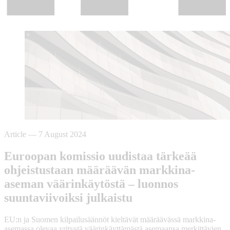
Article
—
7 August 2024
Euroopan komissio uudistaa tärkeää
ohjeistustaan määräävän markkina-
aseman väärinkäytöstä – luonnos
suuntaviivoiksi julkaistu
EU:n ja Suomen kilpailusäännöt kieltävät määräävässä markkina-
asemassa olevaa yritystä väärinkäyttämästä asemaansa merkittävien