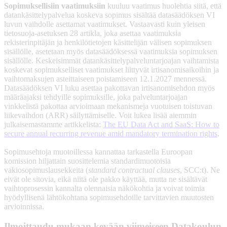
Sopimuksellisiin vaatimuksiin
kuuluu vaatimus huolehtia siitä, että
datankäsittelypalvelua koskeva sopimus sisältää datasäädöksen VI
luvun vaihdolle asettamat vaatimukset. Vastaavasti kuin yleisen
tietosuoja-asetuksen 28 artikla, joka asettaa vaatimuksia
rekisterinpitäjän ja henkilötietojen käsittelijän välisen sopimuksen
sisällölle, asetetaan myös datasäädöksessä vaatimuksia sopimuksen
sisällölle. Keskeisimmät datankäsittelypalveluntarjoajan vaihtamista
koskevat sopimukselliset vaatimukset liittyvät irtisanomisaikoihin ja
vaihtomaksujen asteittaiseen poistamiseen 12.1.2027 mennessä.
Datasäädöksen VI luku asettaa pakottavan irtisanomisehdon myös
määräajaksi tehdyille sopimuksille, joka palveluntarjoajan
vinkkelistä pakottaa arvioimaan mekanismeja vuotuisen toistuvan
liikevaihdon (ARR) säilyttämiselle. Voit lukea lisää aiemmin
julkaisemastamme artikkelista:
The EU Data Act and SaaS: How to
secure annual recurring revenue amid mandatory termination rights
.
Sopimusehtoja muotoillessa kannattaa tarkastella Euroopan
komission hiljattain suosittelemia standardimuotoisia
vakiosopimuslausekkeita (
standard contractual clauses
, SCC:t). Ne
eivät ole sitovia, eikä niitä ole pakko käyttää, mutta ne sisältävät
vaihtoprosessin kannalta olennaisia näkökohtia ja voivat toimia
hyödyllisenä lähtökohtana sopimusehdoille tarvittavien muutosten
arvioinnissa.
Ilmoittaudu mukaan kevään viimeiseen Datakoulun