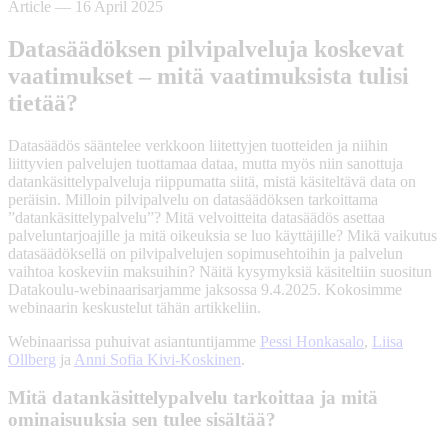
Article
—
16 April 2025
Datasäädöksen pilvipalveluja koskevat
vaatimukset – mitä vaatimuksista tulisi
tietää?
Datasäädös sääntelee verkkoon liitettyjen tuotteiden ja niihin
liittyvien palvelujen tuottamaa dataa, mutta myös niin sanottuja
datankäsittelypalveluja riippumatta siitä, mistä käsiteltävä data on
peräisin. Milloin pilvipalvelu on datasäädöksen tarkoittama
”datankäsittelypalvelu”? Mitä velvoitteita datasäädös asettaa
palveluntarjoajille ja mitä oikeuksia se luo käyttäjille? Mikä vaikutus
datasäädöksellä on pilvipalvelujen sopimusehtoihin ja palvelun
vaihtoa koskeviin maksuihin? Näitä kysymyksiä käsiteltiin suositun
Datakoulu-webinaarisarjamme jaksossa 9.4.2025. Kokosimme
webinaarin keskustelut tähän artikkeliin.
Webinaarissa puhuivat asiantuntijamme
Pessi Honkasalo
,
Liisa
Ollberg
ja
Anni Sofia Kivi-Koskinen
.
Mitä datankäsittelypalvelu tarkoittaa ja mitä
ominaisuuksia sen tulee sisältää?