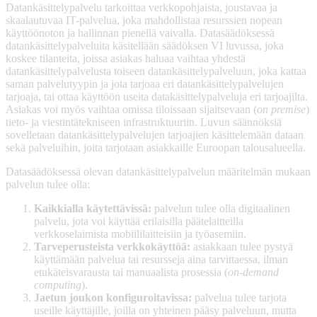
Datankäsittelypalvelu tarkoittaa verkkopohjaista, joustavaa ja
skaalautuvaa IT-palvelua, joka mahdollistaa resurssien nopean
käyttöönoton ja hallinnan pienellä vaivalla. Datasäädöksessä
datankäsittelypalveluita käsitellään säädöksen VI luvussa, joka
koskee tilanteita, joissa asiakas haluaa vaihtaa yhdestä
datankäsittelypalvelusta toiseen datankäsittelypalveluun, joka kattaa
saman palvelutyypin ja jota tarjoaa eri datankäsittelypalvelujen
tarjoaja, tai ottaa käyttöön useita datakäsittelypalveluja eri tarjoajilta.
Asiakas voi myös vaihtaa omissa tiloissaan sijaitsevaan (
on premise
)
tieto- ja viestintätekniseen infrastruktuuriin. Luvun säännöksiä
sovelletaan datankäsittelypalvelujen tarjoajien käsittelemään dataan
sekä palveluihin, joita tarjotaan asiakkaille Euroopan talousalueella.
Datasäädöksessä olevan datankäsittelypalvelun määritelmän mukaan
palvelun tulee olla:
Kaikkialla käytettävissä:
palvelun tulee olla digitaalinen
palvelu, jota voi käyttää erilaisilla päätelaitteilla
verkkoselaimista mobiililaitteisiin ja työasemiin.
Tarveperusteista verkkokäyttöä:
asiakkaan tulee pystyä
käyttämään palvelua tai resursseja aina tarvittaessa, ilman
etukäteisvarausta tai manuaalista prosessia (
on-demand
computing
).
Jaetun joukon konfiguroitavissa:
palvelua tulee tarjota
useille käyttäjille, joilla on yhteinen pääsy palveluun, mutta