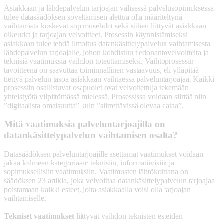
Asiakkaan ja lähdepalvelun tarjoajan välisessä palvelusopimuksessa
tulee datasäädöksen soveltamisen alettua olla määriteltynä
vaihtamista koskevat sopimusehdot sekä siihen liittyvät asiakkaan
oikeudet ja tarjoajan velvoitteet. Prosessin käynnistämiseksi
asiakkaan tulee tehdä ilmoitus datankäsittelypalvelun vaihtamisesta
lähdepalvelun tarjoajalle, johon kohdistuu tiedonantovelvoitteita ja
teknisiä vaatimuksia vaihdon toteuttamiseksi. Vaihtoprosessin
tavoitteena on saavuttaa toiminnallinen vastaavuus, eli ylläpitää
tiettyä palvelun tasoa asiakkaan vaihtaessa palveluntarjoajaa. Kaikki
prosessiin osallistuvat osapuolet ovat velvoitettuja tekemään
yhteistyötä vilpittömässä mielessä. Prosessissa voidaan siirtää niin
”digitaalista omaisuutta” kuin ”siirrettävissä olevaa dataa”.
Mitä vaatimuksia palveluntarjoajilla on
datankäsittelypalvelun vaihtamisen osalta?
Datasäädöksen palveluntarjoajille asettamat vaatimukset voidaan
jakaa kolmeen kategoriaan: teknisiin, informatiivisiin ja
sopimuksellisiin vaatimuksiin. Vaatimusten lähtökohtana on
säädöksen 23 artikla, joka velvoittaa datankäsittelypalvelun tarjoajaa
poistamaan kaikki esteet, joita asiakkaalla voisi olla tarjoajan
vaihtamiselle.
Tekniset vaatimukset
liittyvät vaihdon teknisten esteiden