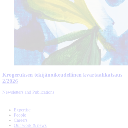
Krogeruksen tekijänoikeudellinen kvartaalikatsaus
2/2026
Newsletters and Publications
Expertise
People
Careers
Our work & news