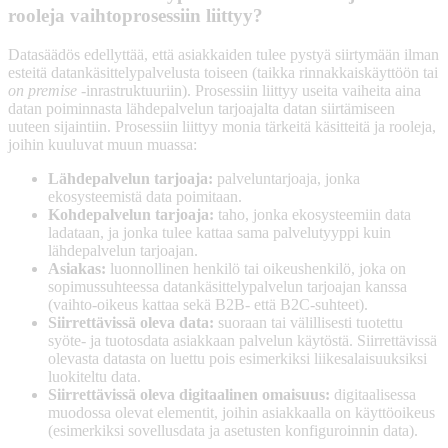
rooleja vaihtoprosessiin liittyy?
Datasäädös edellyttää, että asiakkaiden tulee pystyä siirtymään ilman
esteitä datankäsittelypalvelusta toiseen (taikka rinnakkaiskäyttöön tai
on premise
-inrastruktuuriin). Prosessiin liittyy useita vaiheita aina
datan poiminnasta lähdepalvelun tarjoajalta datan siirtämiseen
uuteen sijaintiin. Prosessiin liittyy monia tärkeitä käsitteitä ja rooleja,
joihin kuuluvat muun muassa:
Lähdepalvelun tarjoaja:
palveluntarjoaja, jonka
ekosysteemistä data poimitaan.
Kohdepalvelun tarjoaja:
taho, jonka ekosysteemiin data
ladataan, ja jonka tulee kattaa sama palvelutyyppi kuin
lähdepalvelun tarjoajan.
Asiakas:
luonnollinen henkilö tai oikeushenkilö, joka on
sopimussuhteessa datankäsittelypalvelun tarjoajan kanssa
(vaihto-oikeus kattaa sekä B2B- että B2C-suhteet).
Siirrettävissä oleva data:
suoraan tai välillisesti tuotettu
syöte- ja tuotosdata asiakkaan palvelun käytöstä. Siirrettävissä
olevasta datasta on luettu pois esimerkiksi liikesalaisuuksiksi
luokiteltu data.
Siirrettävissä oleva digitaalinen omaisuus:
digitaalisessa
muodossa olevat elementit, joihin asiakkaalla on käyttöoikeus
(esimerkiksi sovellusdata ja asetusten konfiguroinnin data).