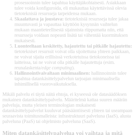
prosessoinnin tulee tapahtua käyttäjäkohtaisesti. Asiakkaan
tulee voida konfiguroida, eli mukauttaa käytettävissä olevia
tietoteknisiä resursseja tarpeidensa mukaan.
Skaalattava ja joustava:
tietoteknisiä resursseja tulee jakaa
muuntuvasti ja vapauttaa käyttöön kysynnän vaihtelun
mukaan maantieteellisestä sijainnista riippumatta niin, että
resursseja voidaan nopeasti lisätä tai vähentää kuormituksen
mukaisesti.
Luonteeltaan keskitetty, hajautettu tai pitkälle hajautettu:
tietotekniset resurssit voivat olla sijoitettuna yhteen paikkaan,
ne voivat sijaita erillisissä verkotetuissa tietokoneissa tai
laitteissa, tai ne voivat olla pitkälle hajautettuja (esim.
reunalaskenta/
edge computing
).
Hallinnointivaivaltaan minimaalinen:
hallinnoinnin tulee
tapahtua datankäsittelypalvelun tarjoajan minimaalisella
inhimillisellä vuorovaikutuksella.
Mikäli palvelu ei täytä näitä ehtoja, ei kyseessä ole datasäädöksen
mukainen datankäsittelypalvelu. Määritelmä kattaa suuren määrän
palveluja, mutta yleisen terminologian mukaisesti
datankäsittelypalvelut kuuluvat pääsääntöisesti yhteen tai useampaan
seuraavista toimitusmalleista: infrastruktuuri palveluna (IaaS), alusta
palveluna (PaaS) tai ohjelmisto palveluna (SaaS).
Miten datankäsittelypalvelua voi vaihtaa ja mitä