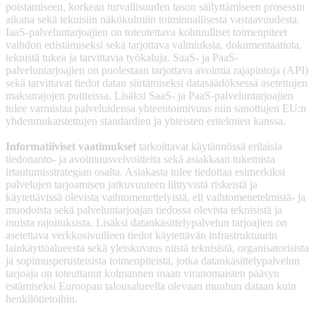
poistamiseen, korkean turvallisuuden tason säilyttämiseen prosessin
aikana sekä teknisiin näkökulmiin toiminnallisesta vastaavuudesta.
IaaS-palveluntarjoajien on toteutettava kohtuulliset toimenpiteet
vaihdon edistämiseksi sekä tarjottava valmiuksia, dokumentaatiota,
teknistä tukea ja tarvittavia työkaluja. SaaS- ja PaaS-
palveluntarjoajien on puolestaan tarjottava avoimia rajapintoja (API)
sekä tarvittavat tiedot datan siirtämiseksi datasäädöksessä asetettujen
maksurajojen puitteissa. Lisäksi SaaS- ja PaaS-palveluntarjoajien
tulee varmistaa palveluidensa yhteentoimivuus niin sanottujen EU:n
yhdenmukaistettujen standardien ja yhteisten eritelmien kanssa.
Informatiiviset vaatimukset
tarkoittavat käytännössä erilaisia
tiedonanto- ja avoimuusvelvoitteita sekä asiakkaan tukemista
irtautumisstrategian osalta. Asiakasta tulee tiedottaa esimerkiksi
palvelujen tarjoamisen jatkuvuuteen liittyvistä riskeistä ja
käytettävissä olevista vaihtomenettelyistä, eli vaihtomenetelmistä- ja
muodoista sekä palveluntarjoajan tiedossa olevista teknisistä ja
muista rajoituksista. Lisäksi datankäsittelypalvelun tarjoajien on
asetettava verkkosivuilleen tiedot käytettävän infrastruktuurin
lainkäyttöalueesta sekä yleiskuvaus niistä teknisistä, organisatorisista
ja sopimusperusteisista toimenpiteistä, jotka datankäsittelypalvelun
tarjoaja on toteuttanut kolmannen maan viranomaisten pääsyn
estämiseksi Euroopan talousalueella olevaan muuhun dataan kuin
henkilötietoihin.