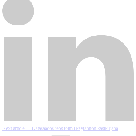
Next article — Datasäädös-teos toimii käytännön käsikirjana