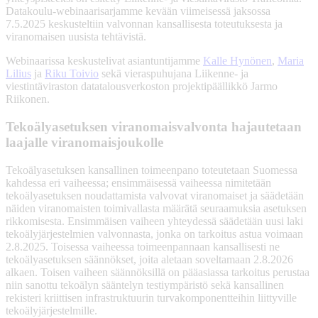
Datakoulu-webinaarisarjamme kevään viimeisessä jaksossa
7.5.2025 keskusteltiin valvonnan kansallisesta toteutuksesta ja
viranomaisen uusista tehtävistä.
Webinaarissa keskustelivat asiantuntijamme
Kalle Hynönen
,
Maria
Lilius
ja
Riku Toivio
sekä vieraspuhujana Liikenne- ja
viestintäviraston datatalousverkoston projektipäällikkö Jarmo
Riikonen.
Tekoälyasetuksen viranomaisvalvonta hajautetaan
laajalle viranomaisjoukolle
Tekoälyasetuksen kansallinen toimeenpano toteutetaan Suomessa
kahdessa eri vaiheessa; ensimmäisessä vaiheessa nimitetään
tekoälyasetuksen noudattamista valvovat viranomaiset ja säädetään
näiden viranomaisten toimivallasta määrätä seuraamuksia asetuksen
rikkomisesta. Ensimmäisen vaiheen yhteydessä säädetään uusi laki
tekoälyjärjestelmien valvonnasta, jonka on tarkoitus astua voimaan
2.8.2025. Toisessa vaiheessa toimeenpannaan kansallisesti ne
tekoälyasetuksen säännökset, joita aletaan soveltamaan 2.8.2026
alkaen. Toisen vaiheen säännöksillä on pääasiassa tarkoitus perustaa
niin sanottu tekoälyn sääntelyn testiympäristö sekä kansallinen
rekisteri kriittisen infrastruktuurin turvakomponentteihin liittyville
tekoälyjärjestelmille.