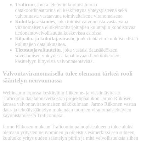
Traficom
, jonka tehtäviin kuuluisi toimia
datakoordinaattorina eli keskitettynä yhteyspisteenä sekä
valvonnasta vastaavana toimivaltaisena viranomaisena.
Kuluttaja-asiamies
, joka toimisi valvonnasta vastaavana
viranomaisena elinkeinonharjoittajien kuluttajiin kohdistuvaa
tiedonantovelvollisuutta koskevissa asioissa.
Kilpailu- ja kuluttajavirasto
, jonka tehtäviin kuuluisi edistää
kuluttajien datalukutaitoa.
Tietosuojavaltuutettu
, joka vastaisi datasäädöksen
soveltamisen yhteydessä tapahtuvaan henkilötietojen
käsittelyyn liittyvistä valvontatehtävistä.
Valvontaviranomaisella tulee olemaan tärkeä rooli
sääntelyn neuvonnassa
Webinaarin lopussa keskityttiin Liikenne- ja viestintävirasto
Traficomin datatalousverkoston projektipäällikön Jarmo Riikosen
kanssa valvontaviranomaisen näkökulmaan. Jarmo Riikonen vastaa
data- ja tekoälysääntelyn mukanaan tuomien viranomaistehtävien
käynnistämisestä Traficomissa.
Jarmo Riikosen mukaan Traficomin painopistealueena tulee aluksi
olemaan yritysten neuvominen ja ohjeistus esimerkiksi sen suhteen,
kuuluuko yritys uuden sääntelyn piiriin ja mitä velvollisuuksia siihen