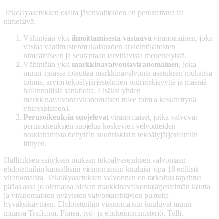
Tekoälyasetuksen osalta jäsenvaltioiden on perustettava tai
nimettävä:
Vähintään yksi
ilmoittamisesta vastaava
viranomainen, joka
vastaa vaatimustenmukaisuuden arviointilaitosten
nimeämiseen ja seurantaan tarvittavista menettelyistä.
Vähintään yksi
markkinavalvontaviranomainen
, joka
muun muassa toteuttaa markkinavalvonta-asetuksen mukaisia
toimia, arvioi tekoälyjärjestelmien suuririskisyyttä ja määrää
hallinnollisia sanktioita. Lisäksi yhden
markkinavalvontaviranomaisen tulee toimia keskitettynä
yhteyspisteenä.
Perusoikeuksia suojelevat
viranomaiset, jotka valvovat
perusoikeuksien suojelua koskevien velvoitteiden
noudattamista tiettyihin suuririskisiin tekoälyjärjestelmiin
liittyen.
Hallituksen esityksen mukaan tekoälyasetuksen valvontaan
ehdotettuihin kansallisiin viranomaisiin kuuluisi jopa 18 erillistä
viranomaista. Tekoälyasetuksen valvonnan on tarkoitus tapahtua
pääasiassa jo olemassa olevan markkinavalvontajärjestelmän kautta
ja viranomaisten nykyisten valvontatehtävien puitteita
hyväksikäyttäen. Ehdotettuihin viranomaisiin kuuluvat muun
muassa Traficom, Fimea, työ- ja elinkeinoministeriö, Tulli,