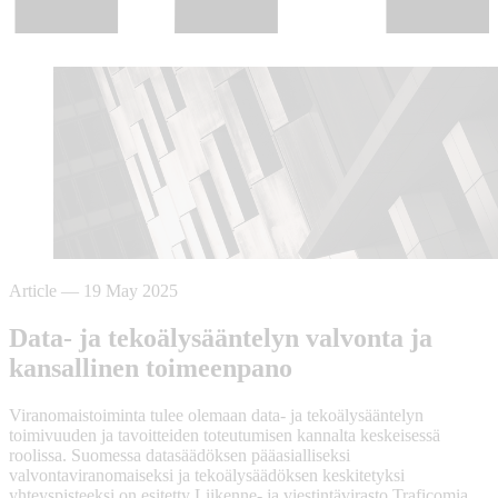
Article
—
19 May 2025
Data- ja tekoälysääntelyn valvonta ja
kansallinen toimeenpano
Viranomaistoiminta tulee olemaan data- ja tekoälysääntelyn
toimivuuden ja tavoitteiden toteutumisen kannalta keskeisessä
roolissa. Suomessa datasäädöksen pääasialliseksi
valvontaviranomaiseksi ja tekoälysäädöksen keskitetyksi
yhteyspisteeksi on esitetty Liikenne- ja viestintävirasto Traficomia.