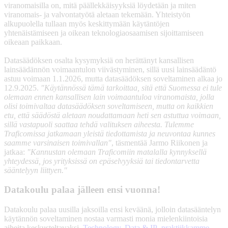
viranomaisilla on, mitä päällekkäisyyksiä löydetään ja miten
viranomais- ja valvontatyötä aletaan tekemään. Yhteistyön
alkupuolella tullaan myös keskittymään käytäntöjen
yhtenäistämiseen ja oikean teknologiaosaamisen sijoittamiseen
oikeaan paikkaan.
Datasäädöksen osalta kysymyksiä on herättänyt kansallisen
lainsäädännön voimaantulon viivästyminen, sillä uusi lainsäädäntö
astuu voimaan 1.1.2026, mutta datasäädöksen soveltaminen alkaa jo
12.9.2025.
"Käytännössä tämä tarkoittaa, sitä että Suomessa ei tule
olemaan ennen kansallisen lain voimaantuloa viranomaista, jolla
olisi toimivaltaa datasäädöksen soveltamiseen, mutta on kaikkien
etu, että säädöstä aletaan noudattamaan heti sen astuttua voimaan,
sillä vastapuoli saattaa tehdä valituksen aiheesta. Tulemme
Traficomissa jatkamaan yleistä tiedottamista ja neuvontaa kunnes
saamme varsinaisen toimivallan"
, täsmentää Jarmo Riikonen ja
jatkaa:
"Kannustan olemaan Traficomiin matalalla kynnyksellä
yhteydessä, jos yrityksissä on epäselvyyksiä tai tiedontarvetta
sääntelyyn liittyen."
Datakoulu palaa jälleen ensi vuonna!
Datakoulu palaa uusilla jaksoilla ensi keväänä, jolloin datasääntelyn
käytännön soveltaminen nostaa varmasti monia mielenkiintoisia
aiheita keskusteltavaksi.
Technology, Data & IP -praktiikkamme