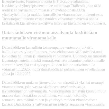
Energiavirasto, Finanssivalvonta ja Tietosuojavaltuutettu.
Keskitettynä yhteyspisteenä tulee toimimaan Traficom, joka tässä
roolissaan vastaa muun muassa yhteydenpidosta EU:n
yhteistyöelimiin ja muiden kansallisten viranomaisten tukemisesta.
Tietosuojavaltuutettu vastaa muiden valvontatehtäviensä ohella
keskitetysti kiellettyjen tekoälyyn liittyvien käytäntöjen valvonnasta.
Datasäädöksen viranomaisvalvonta keskitetään
muutamalle viranomaiselle
Datasäädöksen kansallista toimeenpanoa varten on julkaistu
hallituksen esityksen luonnos, jossa ehdotetaan säädettäväksi uusi
laki datan hallinnan ja jakamisen valvonnasta. Luonnos sai runsaasti
lausuntopalautetta, minkä seurauksena sen antaminen eduskunnalle
siirrettiin keväältä ensi syksyyn. Uuden lain on tarkoitus tulla
voimaan 1.1.2026, mutta datasäädöksen pääasiallinen soveltaminen
alkaa jo 12.9.2025.
Datasäädöksen mukaan jäsenvaltion on nimettävä yksi tai useampi
viranomainen, joka vastaa säädöksen soveltamisesta ja
täytäntöönpanon valvonnasta. Viranomaisten tehtäviin kuuluu muun
muassa datalukutaidon edistäminen, valitusten käsittely,
seuraamusten määrääminen ja yhteistyö muiden viranomaisten
kanssa. Datasäädöstä valvomaan on esitetty seuraavia viranomaisia: