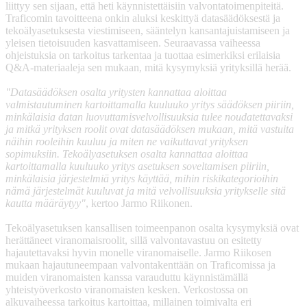
liittyy sen sijaan, että heti käynnistettäisiin valvontatoimenpiteitä.
Traficomin tavoitteena onkin aluksi keskittyä datasäädöksestä ja
tekoälyasetuksesta viestimiseen, sääntelyn kansantajuistamiseen ja
yleisen tietoisuuden kasvattamiseen. Seuraavassa vaiheessa
ohjeistuksia on tarkoitus tarkentaa ja tuottaa esimerkiksi erilaisia
Q&A-materiaaleja sen mukaan, mitä kysymyksiä yrityksillä herää.
"Datasäädöksen osalta yritysten kannattaa aloittaa
valmistautuminen kartoittamalla kuuluuko yritys säädöksen piiriin,
minkälaisia datan luovuttamisvelvollisuuksia tulee noudatettavaksi
ja mitkä yrityksen roolit ovat datasäädöksen mukaan, mitä vastuita
näihin rooleihin kuuluu ja miten ne vaikuttavat yrityksen
sopimuksiin. Tekoälyasetuksen osalta kannattaa aloittaa
kartoittamalla kuuluuko yritys asetuksen soveltamisen piiriin,
minkälaisia järjestelmiä yritys käyttää, mihin riskikategorioihin
nämä järjestelmät kuuluvat ja mitä velvollisuuksia yritykselle sitä
kautta määräytyy"
, kertoo Jarmo Riikonen.
Tekoälyasetuksen kansallisen toimeenpanon osalta kysymyksiä ovat
herättäneet viranomaisroolit, sillä valvontavastuu on esitetty
hajautettavaksi hyvin monelle viranomaiselle. Jarmo Riikosen
mukaan hajautuneempaan valvontakenttään on Traficomissa ja
muiden viranomaisten kanssa varauduttu käynnistämällä
yhteistyöverkosto viranomaisten kesken. Verkostossa on
alkuvaiheessa tarkoitus kartoittaa, millainen toimivalta eri