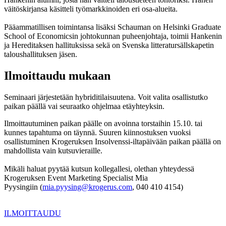
väitöskirjansa käsitteli työmarkkinoiden eri osa-alueita.
Pääammatillisen toimintansa lisäksi Schauman on Helsinki Graduate
School of Economicsin johtokunnan puheenjohtaja, toimii Hankenin
ja Hereditaksen hallituksissa sekä on Svenska litteratursällskapetin
taloushallituksen jäsen.
Ilmoittaudu mukaan
Seminaari järjestetään hybriditilaisuutena. Voit valita osallistutko
paikan päällä vai seuraatko ohjelmaa etäyhteyksin.
Ilmoittautuminen paikan päälle on avoinna torstaihin 15.10. tai
kunnes tapahtuma on täynnä. Suuren kiinnostuksen vuoksi
osallistuminen Krogeruksen Insolvenssi-iltapäivään paikan päällä on
mahdollista vain kutsuvieraille.
Mikäli haluat pyytää kutsun kollegallesi, olethan yhteydessä
Krogeruksen Event Marketing Specialist Mia
Pyysingiin (
mia.pyysing@krogerus.com
, 040 410 4154)
ILMOITTAUDU