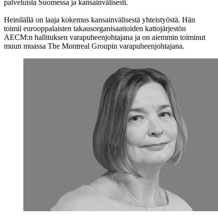
palveluista Suomessa ja kansainvälisesti.
Heinilällä on laaja kokemus kansainvälisestä yhteistyöstä. Hän
toimii eurooppalaisten takausorganisaatioiden kattojärjestön
AECM:n hallituksen varapuheenjohtajana ja on aiemmin toiminut
muun muassa The Montreal Groupin varapuheenjohtajana.