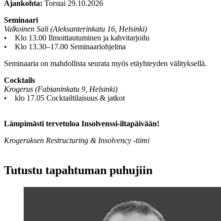
Ajankohta:
Torstai 29.10.2026
Seminaari
Valkoinen Sali (Aleksanterinkatu 16, Helsinki)
• Klo 13.00 Ilmoittautuminen ja kahvitarjoilu
• Klo 13.30–17.00 Seminaariohjelma
Seminaaria on mahdollista seurata myös etäyhteyden välityksellä.
Cocktails
Krogerus (Fabianinkatu 9, Helsinki)
• klo 17.05 Cocktailtilaisuus & jatkot
Lämpimästi tervetuloa Insolvenssi-iltapäivään!
Krogeruksen Restructuring & Insolvency -tiimi
Tutustu tapahtuman puhujiin