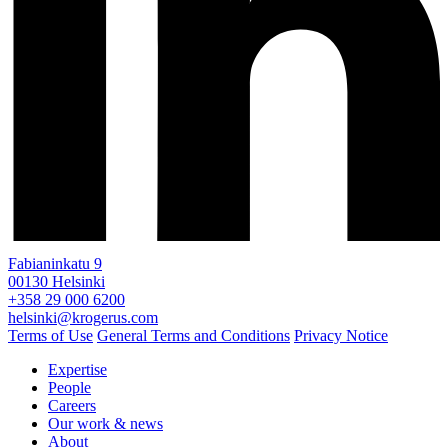
Fabianinkatu 9
00130 Helsinki
+358 29 000 6200
helsinki@krogerus.com
Terms of Use
General Terms and Conditions
Privacy Notice
Expertise
People
Careers
Our work & news
About