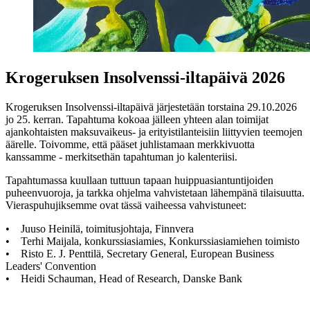
Krogeruksen Insolvenssi-iltapäivä 2026
Krogeruksen Insolvenssi-iltapäivä järjestetään torstaina 29.10.2026
jo 25. kerran. Tapahtuma kokoaa jälleen yhteen alan toimijat
ajankohtaisten maksuvaikeus- ja erityistilanteisiin liittyvien teemojen
äärelle. Toivomme, että pääset juhlistamaan merkkivuotta
kanssamme - merkitsethän tapahtuman jo kalenteriisi.
Tapahtumassa kuullaan tuttuun tapaan huippuasiantuntijoiden
puheenvuoroja, ja tarkka ohjelma vahvistetaan lähempänä tilaisuutta.
Vieraspuhujiksemme ovat tässä vaiheessa vahvistuneet:
• Juuso Heinilä, toimitusjohtaja, Finnvera
• Terhi Maijala, konkurssiasiamies, Konkurssiasiamiehen toimisto
• Risto E. J. Penttilä, Secretary General, European Business
Leaders' Convention
• Heidi Schauman, Head of Research, Danske Bank