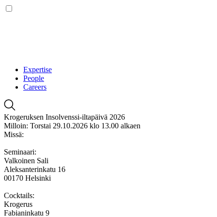
Expertise
People
Careers
Krogeruksen Insolvenssi-iltapäivä 2026
Milloin: Torstai 29.10.2026 klo 13.00 alkaen
Missä:
Seminaari:
Valkoinen Sali
Aleksanterinkatu 16
00170 Helsinki
Cocktails:
Krogerus
Fabianinkatu 9