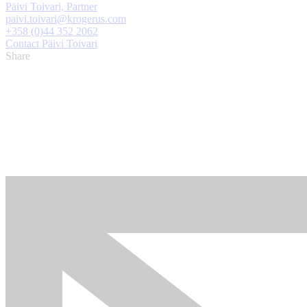
Päivi Toivari, Partner
paivi.toivari@krogerus.com
+358 (0)44 352 2062
Contact Päivi Toivari
Share