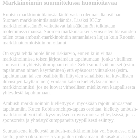
Markkinoinnin suunnittelussa huomioitavaa
Ruotsin markkinointilainsäädäntö vastaa olennaisilta osiltaan
Suomen markkinointilainsäädäntöä. Lisäksi ICC:n
markkinointisäännöt vaikuttavat lainsäädännön tulkintaan
molemmissa maissa. Suomen markkinaoikeus voisi siten tilaisuuden
tullen ottaa ambush-markkinointiin samanlaisen linjan kuin Ruotsin
markkinatuomioistuin on ottanut.
On syytä tehdä huolellinen riskiarvio, ennen kuin viittaa
markkinoinnissa toisen järjestämään tapahtumaan, jonka virallinen
sponsori tai yhteistyökumppani ei ole. Sekä suorat viittaukset (esim.
tapahtuman nimen käyttäminen) että epäsuorat viittaukset (esim.
tapahtumaan tai sen osallistujiin liittyvien sanallisten tai kuvallisten
ilmaisujen käyttäminen) voidaan katsoa kielletyksi ambush-
markkinoinniksi, jos ne luovat virheellisen mielikuvan kaupallisesta
yhteydestä tapahtumaan.
Ambush-markkinoinnin kiellettyys ei myöskään rajoitu ainoastaan
tapahtumiin. Kuten Robinsonchips-tapaus osoittaa, kielletty ambush-
markkinointi voi tulla kysymykseen myös muissa yhteyksissä, joissa
sponsoreita ja yhteistyökumppaneita tyypillisesti esiintyy.
Seurauksena kielletystä ambush-markkinoinnista voi Suomessa olla
kielto, jonka rikkomisesta voi joutua maksamaan uhkasakon. Lisäksi