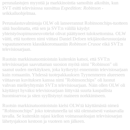
perunalastujen myyntiä ja markkinointia samoihin aikoihin, kun
SVT esitti televisiossa suosittua
Expedition: Robinson
-
seikkailuohjelmaa.
Perunalastuvalmistaja OLW oli lanseerannut Robinsonchips-tuotteen
siitä huolimatta, että sen ja SVT:n välillä käydyt
yhteistyösopimusneuvottelut olivat päättyneet tuloksettomina. OLW
väitti, että tuotteen nimi viittasi Daniel Defoen tekijänoikeussuojasta
vapautuneeseen klassikkoromaaniin
Robinson Crusoe
eikä SVT:n
televisiosarjaan.
Ruotsin markkinatuomioistuin kuitenkin katsoi, että SVT:n
televisiosarjan saavuttaman suosion myötä nimi "Robinson" oli
saanut uuden merkityksen, joka kytkeytyi ennemmin televisiosarjaan
kuin romaaniin. Yhdessä tuotepakkauksen Tyynenmeren alueeseen
viittaavan kuvituksen kanssa nimi "Robinsonchips" oli luonut
vahvan mielleyhtymän SVT:n televisiosarjaan. Näin ollen OLW oli
käyttänyt hyväksi televisiosarjaan liittyvää suurta kaupallista
huomioarvoa ja siten syyllistynyt maineen norkkimiseen.
Ruotsin markkinatuomioistuin kielsi OLW:tä käyttämästä nimeä
"Robinsonchips" joko toteutuneella tai sitä olennaisesti vastaavalla
tavalla. Se kuitenkin rajasi kiellon voimassaoloajan televisiosarjan
lähetysjakson kestoon ja vuoteen sen jälkeen.