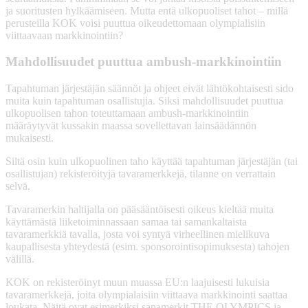
ja suoritusten hylkäämiseen. Mutta entä ulkopuoliset tahot – millä
perusteilla KOK voisi puuttua oikeudettomaan olympialisiin
viittaavaan markkinointiin?
Mahdollisuudet puuttua ambush-markkinointiin
Tapahtuman järjestäjän säännöt ja ohjeet eivät lähtökohtaisesti sido
muita kuin tapahtuman osallistujia. Siksi mahdollisuudet puuttua
ulkopuolisen tahon toteuttamaan ambush-markkinointiin
määräytyvät kussakin maassa sovellettavan lainsäädännön
mukaisesti.
Siltä osin kuin ulkopuolinen taho käyttää tapahtuman järjestäjän (tai
osallistujan) rekisteröityjä tavaramerkkejä, tilanne on verrattain
selvä.
Tavaramerkin haltijalla on pääsääntöisesti oikeus kieltää muita
käyttämästä liiketoiminnassaan samaa tai samankaltaista
tavaramerkkiä tavalla, josta voi syntyä virheellinen mielikuva
kaupallisesta yhteydestä (esim. sponsorointisopimuksesta) tahojen
välillä.
KOK on rekisteröinyt muun muassa EU:n laajuisesti lukuisia
tavaramerkkejä, joita olympialaisiin viittaava markkinointi saattaa
loukata. Näitä ovat esimerkiksi sanamerkit THE OLYMPICS ja