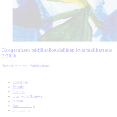
Krogeruksen tekijänoikeudellinen kvartaalikatsaus
2/2026
Newsletters and Publications
Expertise
People
Careers
Our work & news
About
Sustainability
Contact us