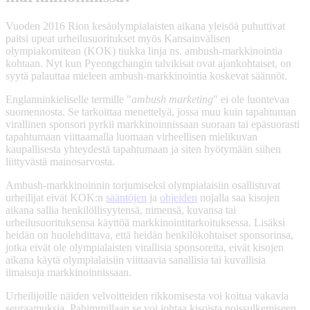
Vuoden 2016 Rion kesäolympialaisten aikana yleisöä puhuttivat
paitsi upeat urheilusuoritukset myös Kansainvälisen
olympiakomitean (KOK) tiukka linja ns. ambush-markkinointia
kohtaan. Nyt kun Pyeongchangin talvikisat ovat ajankohtaiset, on
syytä palauttaa mieleen ambush-markkinointia koskevat säännöt.
Englanninkieliselle termille "
ambush marketing
" ei ole luontevaa
suomennosta. Se tarkoittaa menettelyä, jossa muu kuin tapahtuman
virallinen sponsori pyrkii markkinoinnissaan suoraan tai epäsuorasti
tapahtumaan viittaamalla luomaan virheellisen mielikuvan
kaupallisesta yhteydestä tapahtumaan ja siten hyötymään siihen
liittyvästä mainosarvosta.
Ambush-markkinoinnin torjumiseksi olympialaisiin osallistuvat
urheilijat eivät KOK:n
sääntöjen
ja
ohjeiden
nojalla saa kisojen
aikana sallia henkilöllisyytensä, nimensä, kuvansa tai
urheilusuorituksensa käyttöä markkinointitarkoituksessa. Lisäksi
heidän on huolehdittava, että heidän henkilökohtaiset sponsorinsa,
jotka eivät ole olympialaisten virallisia sponsoreita, eivät kisojen
aikana käytä olympialaisiin viittaavia sanallisia tai kuvallisia
ilmaisuja markkinoinnissaan.
Urheilijoille näiden velvoitteiden rikkomisesta voi koitua vakavia
seuraamuksia. Pahimmillaan se voi johtaa kisoista poissulkemiseen