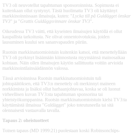
TV3 oli neuvotellut tapahtuman sponsoroinnista. Sopimusta ei
kuitenkaan ollut syntynyt. Tästä huolimatta TV3 oli käyttänyt
markkinoinnissaan ilmaisuja, kuten: "
Lycka till på Guldägget önskar
TV3
" ja "
Grattis Guldäggsvinnare önskar TV3
".
Oikeudessa TV3 väitti, että kyseisten ilmaisujen käytöllä ei ollut
kaupallista tarkoitusta. Ne olivat onnentoivotuksia, joiden
lausuminen kuului sen sananvapauden piiriin.
Ruotsin markkinatuomioistuin kuitenkin katsoi, että menettelyllään
TV3 oli pyrkinyt lisäämään kiinnostusta myymäänsä mainosaikaa
kohtaan. Näin ollen ilmaisujen käytön sallittuutta voitiin arvioida
markkinointilainsäädännön valossa.
Tässä arvioinnissa Ruotsin markkinatuomioistuin tuli
johtopäätöksen, että TV3:n menettely oli merkinnyt maineen
norkkimista ja lisäksi ollut harhaanjohtavaa, koska se oli luonut
virheellisen kuvan TV3:sta tapahtuman sponsorina tai
yhteistyökumppanina. Ruotsin markkinatuomioistuin kielsi TV3:ta
käyttämästä ilmaisua "Guldägget" joko toteutuneella tai sitä
olennaisesti vastaavalla tavalla.
Tapaus 2: oheistuotteet
Toinen tapaus (MD 1999:21) puolestaan koski Robinsonchips-