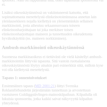
sponsori. Näin on riippumatta siitä, onko tapahtuma sponsoroitu vai
ei.
Lisäksi oikeuskäytännössä on vakiintuneesti katsottu, että
sopimattomasta menettelystä elinkeinotoiminnassa annetun lain
yleislausekkeen nojalla kiellettyä on yleisemminkin sellainen
markkinointi, josta aiheutuu sekaannusvaara toiseen
elinkeinonharjoittajaan tai joka merkitsee toisen
elinkeinonharjoittajan maineen ja tunnettuuden oikeudetonta
hyväksikäyttöä (ns. maineen norkkiminen).
Ambush-markkinointi oikeuskäytännössä
Suomessa markkinaoikeus ei tiettävästi ole vielä käsitellyt ambush-
markkinointiin liittyvää tapausta. Sitä vastoin ruotsalaisesta
oikeuskäytännöstä löytyy ainakin pari esimerkkiä siitä, milloin kyse
voi olla kielletystä menettelystä.
Tapaus 1: onnentoivotukset
Ensimmäinen tapaus (
MD 2001:21
) liittyi Svenska
Reklamförbundetin järjestämään tunnettuun ja arvostettuun
vuotuiseen Guldäggstävlingen-mainoskilpailuun. Kilpailulla oli
lukuisia sponsoreita, jotka kaikki saivat näkyvyyttä kilpailun
yhteydessä.