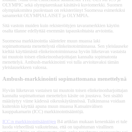
OLYMPIC sekä olympiarenkaat käsittävä kuviomerkki. Suomen
olympiakomitea puolestaan on rekisteröinyt Suomessa esimerkiksi
sanamerkit OLYMPIALAISET ja OLYMPIA.
Sitä vastoin muiden kuin rekisteröityjen tavaramerkkien käytön
osalta tilanne edellyttää enemmän tapauskohtaista arviointia.
Suomessa markkinointia sääntelee muun muassa laki
sopimattomasta menettelystä elinkeinotoiminnassa. Sen yleislauseke
kieltää käyttämästä elinkeinotoiminnassa hyvän liiketavan vastaista
tai muutoin toisen elinkeinonharjoittajan kannalta sopimatonta
menettelyä. Ambush-markkinointi voi tulla arvioitavaksi tämän
yleislausekkeen valossa.
Ambush-markkinointi sopimattomana menettelynä
Hyvän liiketavan vastaisen tai muutoin toisen elinkeinonharjoittajan
kannalta sopimattoman menettelyn käsite on joustava. Sen sisältö
määräytyy viime kädessä oikeuskäytännössä. Tulkinnassa voidaan
kuitenkin käyttää apuna muun muassa Kansainvälisen
kauppakamarin (ICC) markkinointisääntöjä.
ICC:n markkinointisääntöjen
B4 artiklan mukaan kenenkään ei tule
luoda virheellistä vaikutelmaa, että on tapahtuman virallinen