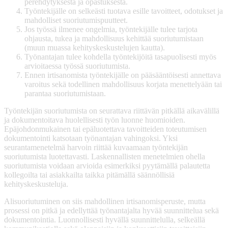
perehdytyksestä ja opastuksesta.
Työntekijälle on selkeästi tuotava esille tavoitteet, odotukset ja
mahdolliset suoriutumispuutteet.
Jos työssä ilmenee ongelmia, työntekijälle tulee tarjota
ohjausta, tukea ja mahdollisuus kehittää suoriutumistaan
(muun muassa kehityskeskustelujen kautta).
Työnantajan tulee kohdella työntekijöitä tasapuolisesti myös
arvioitaessa työssä suoriutumista.
Ennen irtisanomista työntekijälle on pääsääntöisesti annettava
varoitus sekä todellinen mahdollisuus korjata menettelyään tai
parantaa suoriutumistaan.
Työntekijän suoriutumista on seurattava riittävän pitkällä aikavälillä
ja dokumentoitava huolellisesti työn luonne huomioiden.
Epäjohdonmukainen tai epäluotettava tavoitteiden toteutumisen
dokumentointi katsotaan työnantajan vahingoksi. Yksi
seurantamenetelmä harvoin riittää kuvaamaan työntekijän
suoriutumista luotettavasti. Laskennallisten menetelmien ohella
suoriutumista voidaan arvioida esimerkiksi pyytämällä palautetta
kollegoilta tai asiakkailta taikka pitämällä säännöllisiä
kehityskeskusteluja.
Alisuoriutuminen on siis mahdollinen irtisanomisperuste, mutta
prosessi on pitkä ja edellyttää työnantajalta hyvää suunnittelua sekä
dokumentointia. Luonnollisesti hyvällä suunnittelulla, selkeällä