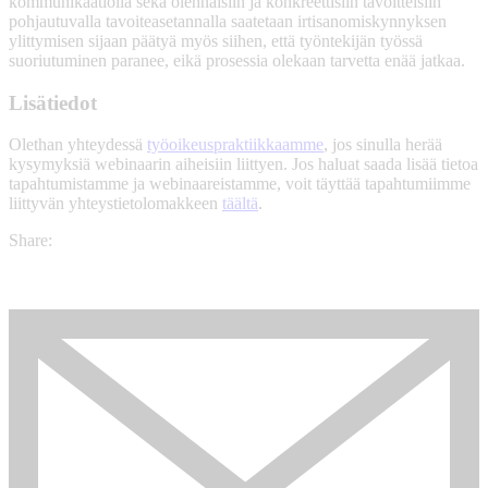
kommunikaatiolla sekä olennaisiin ja konkreettisiin tavoitteisiin
pohjautuvalla tavoiteasetannalla saatetaan irtisanomiskynnyksen
ylittymisen sijaan päätyä myös siihen, että työntekijän työssä
suoriutuminen paranee, eikä prosessia olekaan tarvetta enää jatkaa.
Lisätiedot
Olethan yhteydessä
työoikeuspraktiikkaamme
, jos sinulla herää
kysymyksiä webinaarin aiheisiin liittyen. Jos haluat saada lisää tietoa
tapahtumistamme ja webinaareistamme, voit täyttää tapahtumiimme
liittyvän yhteystietolomakkeen
täältä
.
Share: