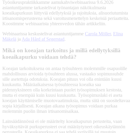
Työoikeuspraktiikkamme aamukahviwebinaarissa 9.6.2026
asiantuntijamme tarkastelivat työnantajan näkökulmasta
koeaikapurkuun liittyviä edellytyksiä ja rajoituksia, alisuoriutumista
irtisanomisperusteena sekä varoitusmenettelyn keskeisiä periaatteita.
Koostimme webinaarista yhteenvedon tähän artikkeliin.
Webinaarissa keskustelivat asiantuntijamme
Carola Möller
,
Elina
Mäkelä
ja
Ada Hård af Segerstad
.
Mikä on koeajan tarkoitus ja millä edellytyksillä
koeaikapurku voidaan tehdä?
Koeajan tarkoituksena on antaa työsuhteen molemmille osapuolille
mahdollisuus arvioida työsuhteen alussa, vastaako sopimussuhde
sille asetettuja odotuksia. Koeajan pituus voi olla enintään kuusi
kuukautta. Määräaikaisessa työsuhteessa koeaika saa
pidennyksineen olla korkeintaan puolet työsopimuksen kestosta,
mutta ei enempää kuin kuusi kuukautta. Työsopimuslaki ei aseta
koeajan käyttämiselle muotovaatimuksia, mutta siitä on suositeltavaa
sopia kirjallisesti. Koeajan aikana työsopimus voidaan purkaa
molemmin puolin ilman irtisanomisaikaa.
Lainsäädännössä ei ole määritelty koeaikapurun perusteita, vaan
hyväksyttävät purkuperusteet ovat määräytyneet oikeuskäytännön
perusteella. Koeaikapurkua ei saa tehdä syrjivillä tai muutoin