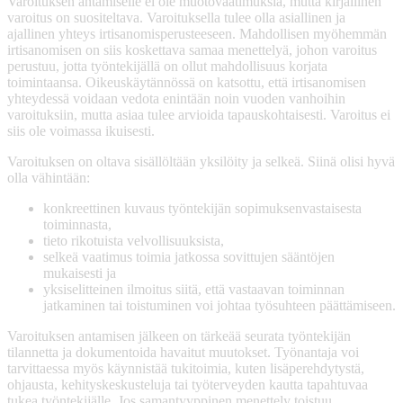
Varoituksen antamiselle ei ole muotovaatimuksia, mutta kirjallinen
varoitus on suositeltava. Varoituksella tulee olla asiallinen ja
ajallinen yhteys irtisanomisperusteeseen. Mahdollisen myöhemmän
irtisanomisen on siis koskettava samaa menettelyä, johon varoitus
perustuu, jotta työntekijällä on ollut mahdollisuus korjata
toimintaansa. Oikeuskäytännössä on katsottu, että irtisanomisen
yhteydessä voidaan vedota enintään noin vuoden vanhoihin
varoituksiin, mutta asiaa tulee arvioida tapauskohtaisesti. Varoitus ei
siis ole voimassa ikuisesti.
Varoituksen on oltava sisällöltään yksilöity ja selkeä. Siinä olisi hyvä
olla vähintään:
konkreettinen kuvaus työntekijän sopimuksenvastaisesta
toiminnasta,
tieto rikotuista velvollisuuksista,
selkeä vaatimus toimia jatkossa sovittujen sääntöjen
mukaisesti ja
yksiselitteinen ilmoitus siitä, että vastaavan toiminnan
jatkaminen tai toistuminen voi johtaa työsuhteen päättämiseen.
Varoituksen antamisen jälkeen on tärkeää seurata työntekijän
tilannetta ja dokumentoida havaitut muutokset. Työnantaja voi
tarvittaessa myös käynnistää tukitoimia, kuten lisäperehdytystä,
ohjausta, kehityskeskusteluja tai työterveyden kautta tapahtuvaa
tukea työntekijälle. Jos samantyyppinen menettely toistuu