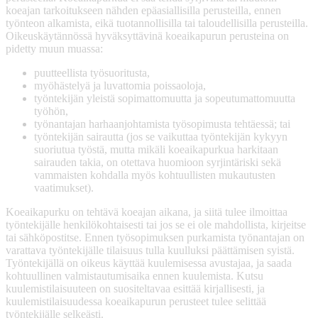
koeajan tarkoitukseen nähden epäasiallisilla perusteilla, ennen
työnteon alkamista, eikä tuotannollisilla tai taloudellisilla perusteilla.
Oikeuskäytännössä hyväksyttävinä koeaikapurun perusteina on
pidetty muun muassa:
puutteellista työsuoritusta,
myöhästelyä ja luvattomia poissaoloja,
työntekijän yleistä sopimattomuutta ja sopeutumattomuutta
työhön,
työnantajan harhaanjohtamista työsopimusta tehtäessä; tai
työntekijän sairautta (jos se vaikuttaa työntekijän kykyyn
suoriutua työstä, mutta mikäli koeaikapurkua harkitaan
sairauden takia, on otettava huomioon syrjintäriski sekä
vammaisten kohdalla myös kohtuullisten mukautusten
vaatimukset).
Koeaikapurku on tehtävä koeajan aikana, ja siitä tulee ilmoittaa
työntekijälle henkilökohtaisesti tai jos se ei ole mahdollista, kirjeitse
tai sähköpostitse. Ennen työsopimuksen purkamista työnantajan on
varattava työntekijälle tilaisuus tulla kuulluksi päättämisen syistä.
Työntekijällä on oikeus käyttää kuulemisessa avustajaa, ja saada
kohtuullinen valmistautumisaika ennen kuulemista. Kutsu
kuulemistilaisuuteen on suositeltavaa esittää kirjallisesti, ja
kuulemistilaisuudessa koeaikapurun perusteet tulee selittää
työntekijälle selkeästi.