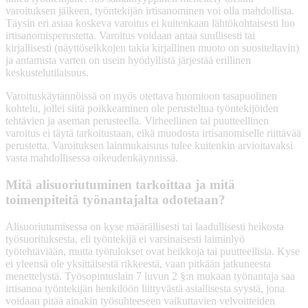
varoituksen jälkeen, työntekijän irtisanominen voi olla mahdollista.
Täysin eri asiaa koskeva varoitus ei kuitenkaan lähtökohtaisesti luo
irtisanomisperustetta. Varoitus voidaan antaa suullisesti tai
kirjallisesti (näyttöseikkojen takia kirjallinen muoto on suositeltavin)
ja antamista varten on usein hyödyllistä järjestää erillinen
keskustelutilaisuus.
Varoituskäytännöissä on myös otettava huomioon tasapuolinen
kohtelu, jollei siitä poikkeaminen ole perusteltua työntekijöiden
tehtävien ja aseman perusteella. Virheellinen tai puutteellinen
varoitus ei täytä tarkoitustaan, eikä muodosta irtisanomiselle riittävää
perustetta. Varoituksen lainmukaisuus tulee kuitenkin arvioitavaksi
vasta mahdollisessa oikeudenkäynnissä.
Mitä alisuoriutuminen tarkoittaa ja mitä
toimenpiteitä työnantajalta odotetaan?
Alisuoriutumisessa on kyse määrällisesti tai laadullisesti heikosta
työsuorituksesta, eli työntekijä ei varsinaisesti laiminlyö
työtehtäviään, mutta työtulokset ovat heikkoja tai puutteellisia. Kyse
ei yleensä ole yksittäisestä rikkeestä, vaan pitkään jatkuneesta
menettelystä. Työsopimuslain 7 luvun 2 §:n mukaan työnantaja saa
irtisanoa työntekijän henkilöön liittyvästä asiallisesta syystä, jona
voidaan pitää ainakin työsuhteeseen vaikuttavien velvoitteiden