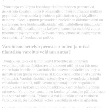
Työnantaja voi kirjata koeaikapurkuilmoitukseen perusteeksi
pelkästään koeajan, mutta työntekijällä on työsopimuslain mukaan
pyynnöstä oikeus saada työsuhteen päättämisen syyt kirjallisesti
tietoonsa. Koeaikapurun perusteiden huolellinen dokumentointi on
siis tärkeää sekä kuulemistilaisuuden että mahdollisen riitautuksen
kannalta, sillä koeaikapurkua koskeva kanneaika on kaksi vuotta
työsuhteen päättymisestä. Korvaus perusteettomasta päättämisestä
on enintään 24 kuukauden palkka.
Varoitusmenettelyn perusteet: miten ja missä
tilanteissa varoitus voidaan antaa?
Työntekijää, joka on laiminlyönyt työsuhteesta johtuvien
velvollisuuksiensa täyttämisen tai rikkonut niitä, ei saa irtisanoa
ennen kuin hänelle on varoituksella annettu mahdollisuus korjata
menettelyään (paitsi vakavissa rikkomuksissa, jotka eivät edellytä
varoitusta). Varoitus ilmoittaa menettelyn vakavuudesta ja toimii
ennakkotietona siitä, millä tavoin työnantaja tulee reagoimaan
varoituksessa tarkoitetun sopimusrikkomuksen tai laiminlyönnin
toistuessa. Varoituksen antaminen kuuluu työnantajan päätösvaltaan,
eikä sitä voi mitätöidä. Työntekijä voi kuitenkin antaa vastineen
varoitukseen, jos työntekijä kokee varoituksen olevan aiheeton.