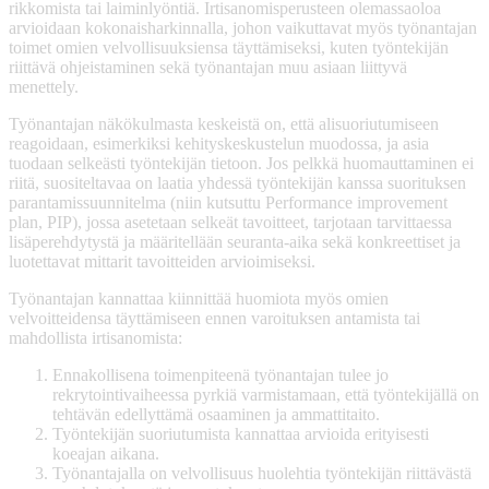
rikkomista tai laiminlyöntiä. Irtisanomisperusteen olemassaoloa
arvioidaan kokonaisharkinnalla, johon vaikuttavat myös työnantajan
toimet omien velvollisuuksiensa täyttämiseksi, kuten työntekijän
riittävä ohjeistaminen sekä työnantajan muu asiaan liittyvä
menettely.
Työnantajan näkökulmasta keskeistä on, että alisuoriutumiseen
reagoidaan, esimerkiksi kehityskeskustelun muodossa, ja asia
tuodaan selkeästi työntekijän tietoon. Jos pelkkä huomauttaminen ei
riitä, suositeltavaa on laatia yhdessä työntekijän kanssa suorituksen
parantamissuunnitelma (niin kutsuttu Performance improvement
plan, PIP), jossa asetetaan selkeät tavoitteet, tarjotaan tarvittaessa
lisäperehdytystä ja määritellään seuranta-aika sekä konkreettiset ja
luotettavat mittarit tavoitteiden arvioimiseksi.
Työnantajan kannattaa kiinnittää huomiota myös omien
velvoitteidensa täyttämiseen ennen varoituksen antamista tai
mahdollista irtisanomista:
Ennakollisena toimenpiteenä työnantajan tulee jo
rekrytointivaiheessa pyrkiä varmistamaan, että työntekijällä on
tehtävän edellyttämä osaaminen ja ammattitaito.
Työntekijän suoriutumista kannattaa arvioida erityisesti
koeajan aikana.
Työnantajalla on velvollisuus huolehtia työntekijän riittävästä