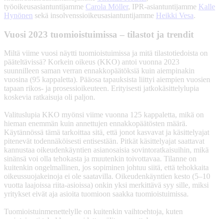
työoikeusasiantuntijamme
Carola Möller
, IPR-asiantuntijamme
Kalle
Hynönen
sekä insolvenssioikeusasiantuntijamme
Heikki Vesa
.
Vuosi 2023 tuomioistuimissa – tilastot ja trendit
Miltä viime vuosi näytti tuomioistuimissa ja mitä tilastotiedoista on
pääteltävissä? Korkein oikeus (KKO) antoi vuonna 2023
suunnilleen saman verran ennakkopäätöksiä kuin aiempinakin
vuosina (95 kappaletta). Pääosa tapauksista liittyi aiempien vuosien
tapaan rikos- ja prosessioikeuteen. Erityisesti jatkokäsittelylupia
koskevia ratkaisuja oli paljon.
Valituslupia KKO myönsi viime vuonna 125 kappaletta, mikä on
hieman enemmän kuin annettujen ennakkopäätösten määrä.
Käytännössä tämä tarkoittaa sitä, että jonot kasvavat ja käsittelyajat
pitenevät todennäköisesti entisestään. Pitkät käsittelyajat saattavat
kannustaa oikeudenkäyntien asianosaisia sovintoratkaisuihin, mikä
sinänsä voi olla tehokasta ja muutenkin toivottavaa. Tilanne on
kuitenkin ongelmallinen, jos sopiminen johtuu siitä, että tehokkaita
oikeussuojakeinoja ei ole saatavilla. Oikeudenkäyntien kesto (5–10
vuotta laajoissa riita-asioissa) onkin yksi merkittävä syy sille, miksi
yritykset eivät aja asioita tuomioon saakka tuomioistuimissa.
Tuomioistuinmenettelylle on kuitenkin vaihtoehtoja, kuten