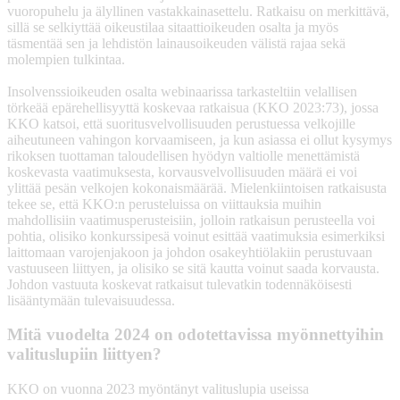
vuoropuhelu ja älyllinen vastakkainasettelu. Ratkaisu on merkittävä,
sillä se selkiyttää oikeustilaa sitaattioikeuden osalta ja myös
täsmentää sen ja lehdistön lainausoikeuden välistä rajaa sekä
molempien tulkintaa.
Insolvenssioikeuden osalta webinaarissa tarkasteltiin velallisen
törkeää epärehellisyyttä koskevaa ratkaisua (KKO 2023:73), jossa
KKO katsoi, että suoritusvelvollisuuden perustuessa velkojille
aiheutuneen vahingon korvaamiseen, ja kun asiassa ei ollut kysymys
rikoksen tuottaman taloudellisen hyödyn valtiolle menettämistä
koskevasta vaatimuksesta, korvausvelvollisuuden määrä ei voi
ylittää pesän velkojen kokonaismäärää. Mielenkiintoisen ratkaisusta
tekee se, että KKO:n perusteluissa on viittauksia muihin
mahdollisiin vaatimusperusteisiin, jolloin ratkaisun perusteella voi
pohtia, olisiko konkurssipesä voinut esittää vaatimuksia esimerkiksi
laittomaan varojenjakoon ja johdon osakeyhtiölakiin perustuvaan
vastuuseen liittyen, ja olisiko se sitä kautta voinut saada korvausta.
Johdon vastuuta koskevat ratkaisut tulevatkin todennäköisesti
lisääntymään tulevaisuudessa.
Mitä vuodelta 2024 on odotettavissa myönnettyihin
valituslupiin liittyen?
KKO on vuonna 2023 myöntänyt valituslupia useissa