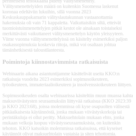
perinteisesti tehokkaana pidetty välitysmenettely.
Välitysmenettelyiden määrä on kuitenkin Suomessa laskenut
koronaa edeltäviin lukuihin, sillä vuonna 2023
Keskuskauppakamarin välityslautakunnan vastaanottamia
hakemuksia oli vain 71 kappaletta. Vaikuttaisikin siltä, etteivät
tuomioistuinmenettelyjen pitkät kestot ole ainakaan toistaiseksi
merkittävästi vaikuttaneet välitysmenettelyn käytön yleisyyteen.
Viime vuonna välitysmenettelyissä on käsitelty esimerkiksi paljon
osakassopimuksia koskevia riitoja, mikä voi osaltaan johtua
tämänhetkisestä taloustilanteesta.
Poimintoja kiinnostavimmista ratkaisuista
Webinaarin aikana asiantuntijamme käsittelivät useita KKO:n
ratkaisuja vuodelta 2023 esimerkiksi sopimusoikeuteen,
työoikeuteen, immateriaalioikeuteen ja insolvenssioikeuteen liittyen.
Sopimusoikeuden osalta webinaarissa käsiteltiin muun muassa kahta
maksuviivästysten seuraamuksiin liittyvää ratkaisua (KKO 2023:39
ja KKO 2023:68), joissa molemmissa oli kyse osapuolten välisestä
pitkäaikaisesta käytännöstä, jonka mukaan viivästyskorkoja tai
perintäkuluja ei ollut peritty. Maksuehtolain mukaan ehto, jonka
mukaan velkoja luopuu viivästysseuraamuksista, on kuitenkin
tehoton. KKO katsoikin molemmissa ratkaisuissa, että kyseiset
käytännöt olivat maksuehtolain vastaisia ja siten tehottomia.