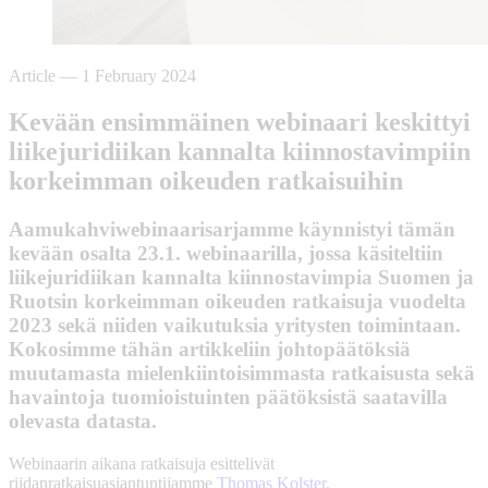
Article
—
1 February 2024
Kevään ensimmäinen webinaari keskittyi
liikejuridiikan kannalta kiinnostavimpiin
korkeimman oikeuden ratkaisuihin
Aamukahviwebinaarisarjamme käynnistyi tämän
kevään osalta 23.1. webinaarilla, jossa käsiteltiin
liikejuridiikan kannalta kiinnostavimpia Suomen ja
Ruotsin korkeimman oikeuden ratkaisuja vuodelta
2023 sekä niiden vaikutuksia yritysten toimintaan.
Kokosimme tähän artikkeliin johtopäätöksiä
muutamasta mielenkiintoisimmasta ratkaisusta sekä
havaintoja tuomioistuinten päätöksistä saatavilla
olevasta datasta.
Webinaarin aikana ratkaisuja esittelivät
riidanratkaisuasiantuntijamme
Thomas Kolster
,