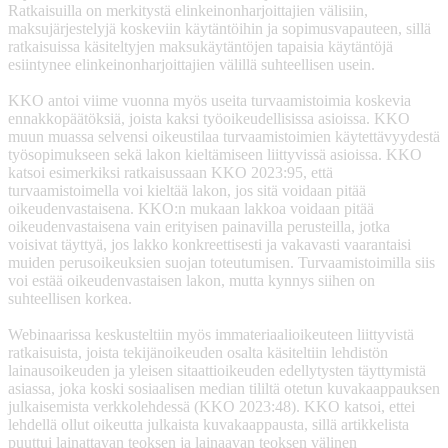
Ratkaisuilla on merkitystä elinkeinonharjoittajien välisiin,
maksujärjestelyjä koskeviin käytäntöihin ja sopimusvapauteen, sillä
ratkaisuissa käsiteltyjen maksukäytäntöjen tapaisia käytäntöjä
esiintynee elinkeinonharjoittajien välillä suhteellisen usein.
KKO antoi viime vuonna myös useita turvaamistoimia koskevia
ennakkopäätöksiä, joista kaksi työoikeudellisissa asioissa. KKO
muun muassa selvensi oikeustilaa turvaamistoimien käytettävyydestä
työsopimukseen sekä lakon kieltämiseen liittyvissä asioissa. KKO
katsoi esimerkiksi ratkaisussaan KKO 2023:95, että
turvaamistoimella voi kieltää lakon, jos sitä voidaan pitää
oikeudenvastaisena. KKO:n mukaan lakkoa voidaan pitää
oikeudenvastaisena vain erityisen painavilla perusteilla, jotka
voisivat täyttyä, jos lakko konkreettisesti ja vakavasti vaarantaisi
muiden perusoikeuksien suojan toteutumisen. Turvaamistoimilla siis
voi estää oikeudenvastaisen lakon, mutta kynnys siihen on
suhteellisen korkea.
Webinaarissa keskusteltiin myös immateriaalioikeuteen liittyvistä
ratkaisuista, joista tekijänoikeuden osalta käsiteltiin lehdistön
lainausoikeuden ja yleisen sitaattioikeuden edellytysten täyttymistä
asiassa, joka koski sosiaalisen median tililtä otetun kuvakaappauksen
julkaisemista verkkolehdessä (KKO 2023:48). KKO katsoi, ettei
lehdellä ollut oikeutta julkaista kuvakaappausta, sillä artikkelista
puuttui lainattavan teoksen ja lainaavan teoksen välinen