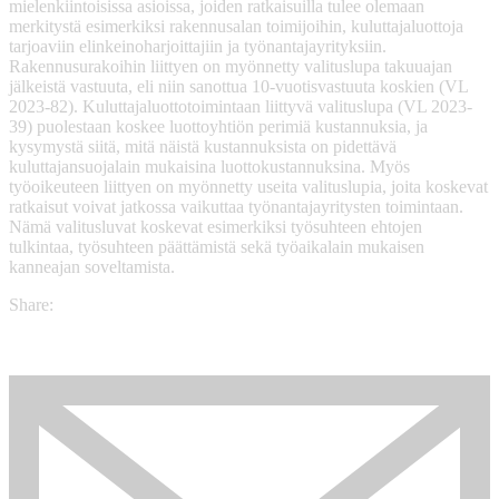
mielenkiintoisissa asioissa, joiden ratkaisuilla tulee olemaan
merkitystä esimerkiksi rakennusalan toimijoihin, kuluttajaluottoja
tarjoaviin elinkeinoharjoittajiin ja työnantajayrityksiin.
Rakennusurakoihin liittyen on myönnetty valituslupa takuuajan
jälkeistä vastuuta, eli niin sanottua 10-vuotisvastuuta koskien (VL
2023-82). Kuluttajaluottotoimintaan liittyvä valituslupa (VL 2023-
39) puolestaan koskee luottoyhtiön perimiä kustannuksia, ja
kysymystä siitä, mitä näistä kustannuksista on pidettävä
kuluttajansuojalain mukaisina luottokustannuksina. Myös
työoikeuteen liittyen on myönnetty useita valituslupia, joita koskevat
ratkaisut voivat jatkossa vaikuttaa työnantajayritysten toimintaan.
Nämä valitusluvat koskevat esimerkiksi työsuhteen ehtojen
tulkintaa, työsuhteen päättämistä sekä työaikalain mukaisen
kanneajan soveltamista.
Share: