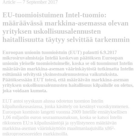
Article
—
7 September 2017
EU-tuomioistuimen Intel-tuomio:
määräävässä markkina-asemassa olevan
yrityksen uskollisuusalennusten
haitallisuutta täytyy selvittää tarkemmin
Euroopan unionin tuomioistuin (EUT) palautti 6.9.2017
mikrosiruvalmistaja Inteliä koskevan päätöksen Euroopan
unionin yleiselle tuomioistuimelle, koska se oli tuominnut Intelin
määräävän markkina-aseman väärinkäytöstä tutkimatta Intelin
esittämää selvitystä yksinostoalennustensa vaikutuksista.
Päätöksessään EUT totesi, että määräävän markkina-aseman
yrityksen uskollisuusalennusten haitallisuus kilpailulle on oletus,
joka voidaan kumota.
EUT antoi syyskuun alussa odotetun tuomion Intelin
kilpailuoikeusasiassa, jonka käsittely on kestänyt vuosikymmenen.
Euroopan komissio langetti vuonna 2009 Intelille ennätyksellisen
1,06 miljardin euron seuraamusmaksun, koska se katsoi Intelin
rikkoneen EU:n kilpailusääntöjä ja syyllistyneen määräävän
markkina-aseman väärinkäyttöön maailmanlaajuisilla x86²-
mikroprosessoreiden markkinoilla.