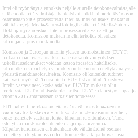
Intel oli myöntänyt alennuksia neljälle suurelle tietokonevalmistajalle
sillä ehdolla, että valmistajat hankkisivat kaikki tai merkittävän osan
ostamistaan x86²-prosessoreista Inteliltä. Intel oli lisäksi maksanut
vähittäismyyjä Media-Saturn-Holdingille siitä, että Media-Saturn-
Holding myi ainoastaan Intelin prosessoreilla varustettuja
tietokoneita. Komission mukaan Intelin tarkoitus oli sulkea
kilpailijansa pois markkinoilta.
Komission ja Euroopan unionin yleisen tuomioistuimen (EUYT)
mukaan määräävässä markkina-asemassa olevan yrityksen
uskollisuusalennukset voidaan katsoa itsessään haitalliseksi
kilpailulle, eikä kielletyn väärinkäytön toteaminen edellytä analyysia
yleisistä markkinaolosuhteista. Komissio oli kuitenkin tutkinut
kattavasti myös näitä olosuhteita. EUYT sivuutti niitä koskevat
Intelin vastaväitteet, koska asialla ei EUYT:n mukaan ollut
merkitystä. EUT:n julkisasiamies kritisoi EUYT:n lähestymistapaa jo
vuonna 2016 antamassaan ratkaisuehdotuksessa.
EUT painotti tuomiossaan, että määräävän markkina-aseman
väärinkäyttöä koskeva arviointi kohdistuu olennaisimmin siihen,
onko menettely saattanut johtaa kilpailun rajoittumiseen. Tämä
edellyttää markkinaolosuhteiden laajempaa arviointia.
Kilpailuviranomaisen ei kuitenkaan ole välttämätöntä osoittaa
menettelyllä käytännössä olleen konkreettisia kilpailunvastaisia