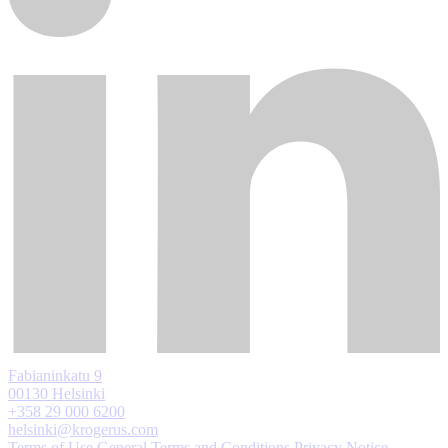
Fabianinkatu 9
00130 Helsinki
+358 29 000 6200
helsinki@krogerus.com
Terms of Use
General Terms and Conditions
Privacy Notice