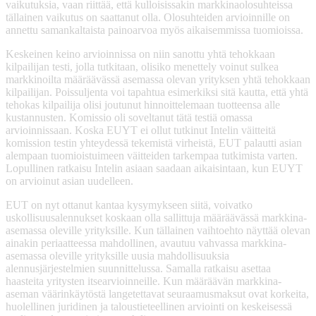
vaikutuksia, vaan riittää, että kulloisissakin markkinaolosuhteissa
tällainen vaikutus on saattanut olla. Olosuhteiden arvioinnille on
annettu samankaltaista painoarvoa myös aikaisemmissa tuomioissa.
Keskeinen keino arvioinnissa on niin sanottu yhtä tehokkaan
kilpailijan testi, jolla tutkitaan, olisiko menettely voinut sulkea
markkinoilta määräävässä asemassa olevan yrityksen yhtä tehokkaan
kilpailijan. Poissuljenta voi tapahtua esimerkiksi sitä kautta, että yhtä
tehokas kilpailija olisi joutunut hinnoittelemaan tuotteensa alle
kustannusten. Komissio oli soveltanut tätä testiä omassa
arvioinnissaan. Koska EUYT ei ollut tutkinut Intelin väitteitä
komission testin yhteydessä tekemistä virheistä, EUT palautti asian
alempaan tuomioistuimeen väitteiden tarkempaa tutkimista varten.
Lopullinen ratkaisu Intelin asiaan saadaan aikaisintaan, kun EUYT
on arvioinut asian uudelleen.
EUT on nyt ottanut kantaa kysymykseen siitä, voivatko
uskollisuusalennukset koskaan olla sallittuja määräävässä markkina-
asemassa oleville yrityksille. Kun tällainen vaihtoehto näyttää olevan
ainakin periaatteessa mahdollinen, avautuu vahvassa markkina-
asemassa oleville yrityksille uusia mahdollisuuksia
alennusjärjestelmien suunnittelussa. Samalla ratkaisu asettaa
haasteita yritysten itsearvioinneille. Kun määräävän markkina-
aseman väärinkäytöstä langetettavat seuraamusmaksut ovat korkeita,
huolellinen juridinen ja taloustieteellinen arviointi on keskeisessä