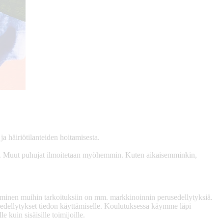
a häiriötilanteiden hoitamisesta.
. Muut puhujat ilmoitetaan myöhemmin. Kuten aikaisemminkin,
täminen muihin tarkoituksiin on mm. markkinoinnin perusedellytyksiä.
 edellytykset tiedon käyttämiselle. Koulutuksessa käymme läpi
e kuin sisäisille toimijoille.