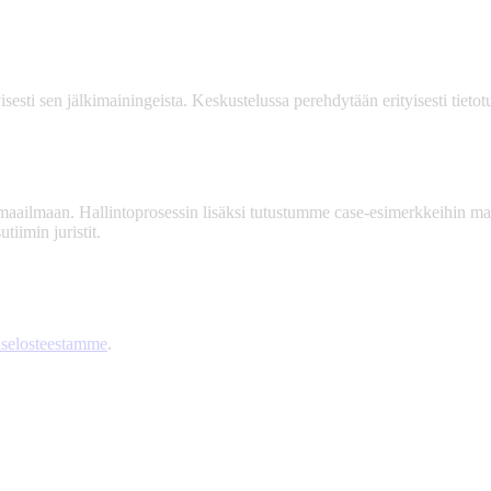
isesti sen jälkimainingeista. Keskustelussa perehdytään erityisesti tieto
aailmaan. Hallintoprosessin lisäksi tutustumme case-esimerkkeihin maailm
iimin juristit.
aselosteestamme
.