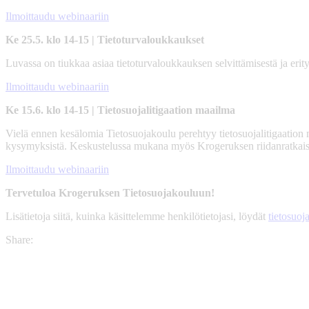
Ilmoittaudu webinaariin
Ke 25.5. klo 14-15 | Tietoturvaloukkaukset
Luvassa on tiukkaa asiaa tietoturvaloukkauksen selvittämisestä ja erity
Ilmoittaudu webinaariin
Ke 15.6. klo 14-15 | Tietosuojalitigaation maailma
Vielä ennen kesälomia Tietosuojakoulu perehtyy tietosuojalitigaation m
kysymyksistä. Keskustelussa mukana myös Krogeruksen riidanratkaisut
Ilmoittaudu webinaariin
Tervetuloa Krogeruksen Tietosuojakouluun!
Lisätietoja siitä, kuinka käsittelemme henkilötietojasi, löydät
tietosuoj
Share: