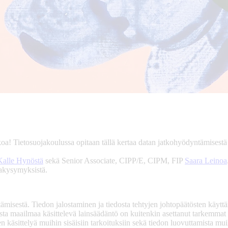
a! Tietosuojakoulussa opitaan tällä kertaa datan jatkohyödyntämisestä j
Kalle Hynöstä
sekä Senior Associate, CIPP/E, CIPM, FIP
Saara Leinoa
ojakysymyksistä.
misestä. Tiedon jalostaminen ja tiedosta tehtyjen johtopäätösten käyt
ta maailmaa käsittelevä lainsäädäntö on kuitenkin asettanut tarkemmat
n käsittelyä muihin sisäisiin tarkoituksiin sekä tiedon luovuttamista muill