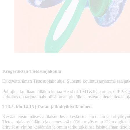
Krogeruksen Tietosuojakoulu
Ei kevättä ilman Tietosuojakoulua. Suosittu koulutussarjamme saa jatko
Puhujina kuullaan tälläkin kertaa Head of TMT&IP, partner, CIPP/E
tarkoitus on tarjota mahdollisimman pitkälle jalostettua tietoa tietosu
Ti 3.5. klo 14-15 | Datan jatkohyödyntäminen
Kevään ensimmäisessä tilaisuudessa keskustellaan datan jatkohyödyntä
Tietosuojalainsäädäntö ja enenevissä määrin myös muu EU:n digitaalis
erityisesti yhtiön keräämän ja omiin tarkoituksiinsa käsittelemän tietoje