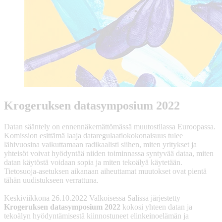
Krogeruksen datasymposium 2022
Datan sääntely on ennennäkemättömässä muutostilassa Euroopassa.
Komission esittämä laaja dataregulaatiokokonaisuus tulee
lähivuosina vaikuttamaan radikaalisti siihen, miten yritykset ja
yhteisöt voivat hyödyntää niiden toiminnassa syntyvää dataa, miten
datan käytöstä voidaan sopia ja miten tekoälyä käytetään.
Tietosuoja-asetuksen aikanaan aiheuttamat muutokset ovat pientä
tähän uudistukseen verrattuna.
Keskiviikkona 26.10.2022 Valkoisessa Salissa järjestetty
Krogeruksen datasymposium 2022
kokosi yhteen datan ja
tekoälyn hyödyntämisestä kiinnostuneet elinkeinoelämän ja