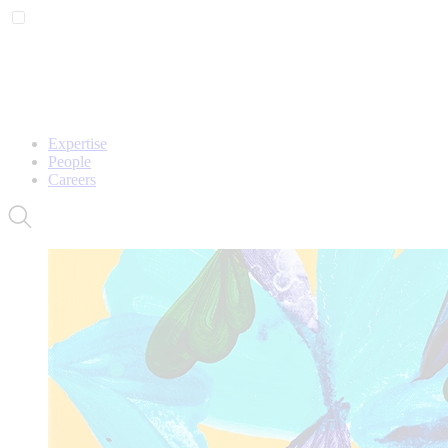
Expertise
People
Careers