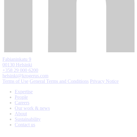
Fabianinkatu 9
00130 Helsinki
+358 29 000 6200
helsinki@krogerus.com
Terms of Use
General Terms and Conditions
Privacy Notice
Expertise
People
Careers
Our work & news
About
Sustainability
Contact us