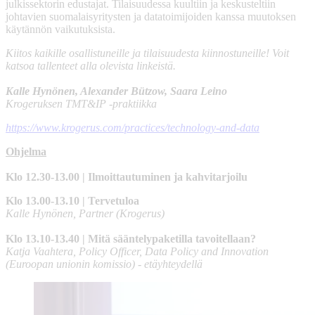
julkissektorin edustajat. Tilaisuudessa kuultiin ja keskusteltiin
johtavien suomalaisyritysten ja datatoimijoiden kanssa muutoksen
käytännön vaikutuksista.
Kiitos kaikille osallistuneille ja tilaisuudesta kiinnostuneille! Voit
katsoa tallenteet alla olevista linkeistä.
Kalle Hynönen, Alexander Bützow, Saara Leino
Krogeruksen TMT&IP -praktiikka
https://www.krogerus.com/practices/technology-and-data
Ohjelma
Klo 12.30-13.00 | Ilmoittautuminen ja kahvitarjoilu
Klo 13.00-13.10 | Tervetuloa
Kalle Hynönen, Partner (Krogerus)
Klo 13.10-13.40 | Mitä sääntelypaketilla tavoitellaan?
Katja Vaahtera, Policy Officer, Data Policy and Innovation
(Euroopan unionin komissio) - etäyhteydellä